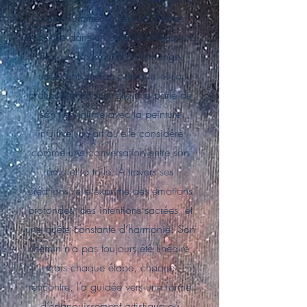
vision lumineuse de l’art. Notre
rencontre dans un café à Villeneuve a
marqué le début d’un échange
captivant sur son parcours et sa
pratique artistique. Elle m’a parlé de
son lien intime avec la peinture
intuitive, un art qu’elle considère
comme une conversation entre son
âme et la toile. À travers ses
créations, elle exprime des émotions
profondes, des intentions sacrées, et
une quête constante d’harmonie. Son
chemin n’a pas toujours été linéaire,
mais chaque étape, chaque
rencontre, l’a guidée vers une forme
d’épanouissement artistique où