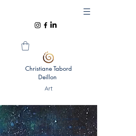
Christiane Tabord
Deillon
Art
"Aujourd’hui, je vous présente
Christiane Tabord Deillon, une artiste
qui m’a profondément touchée par sa