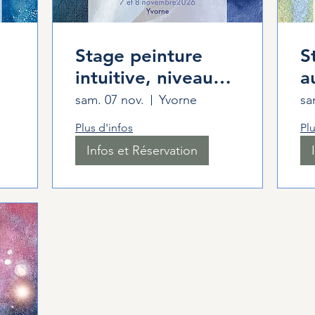
Stage peinture
S
intuitive, niveau
a
deux
p
sam. 07 nov.
Yvorne
sa
Plus d'infos
Plu
Infos et Réservation