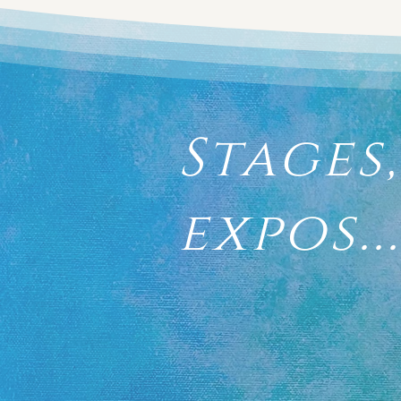
Stages
expos.