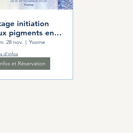
tage initiation
ux pigments en
oudre
m. 28 nov.
Yvorne
s d'infos
Infos et Réservation