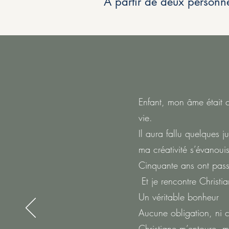
A partir de deux personn
Enfant, mon âme était c
vie.
Il aura fallu quelques j
ma créativité s’évanoui
Cinquante ans ont pass
Et je rencontre Christia
Un véritable bonheur
Aucune obligation, ni c
Christiane m’entoure, 