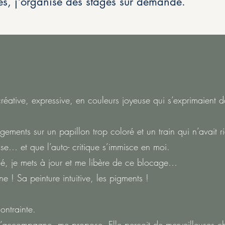
es, j'organise des stages sur demande.
réative, expressive, en couleurs joyeuse qui s’exprimaient 
ugements sur un papillon trop coloré et un train qui n’avait r
sse… et que l’auto- critique s’immisce en moi.
é, je mets à jour et me libère de ce blocage…
ne ! Sa peinture intuitive, les pigments !
ontrainte.
m’accompagne, me propose. Elle perçoit de merveilleuses 