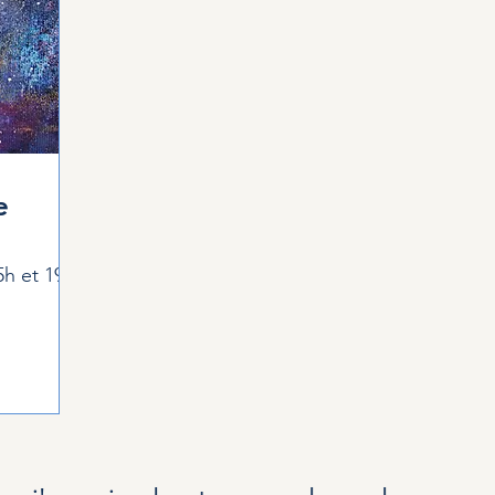
e
5h et 19h
Yvorne