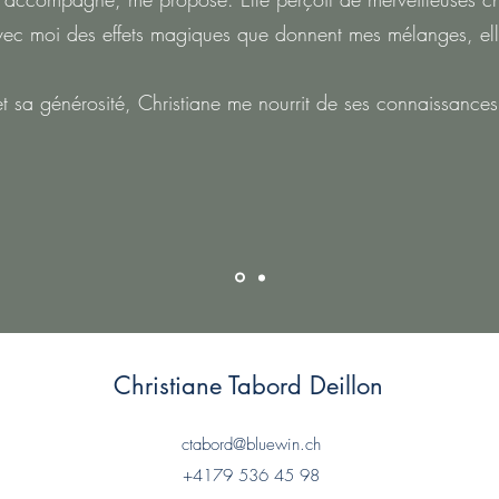
 avec moi des effets magiques que donnent mes mélanges, el
t sa générosité, Christiane me nourrit de ses connaissances
Christiane Tabord Deillon
Marie Garnier, Paris
ctabord@bluewin.ch
+4179 536 45 98