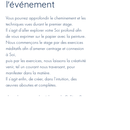
l'événement
Vous pourrez approfondir le cheminement et les 
techniques vues durant le premier stage. 
Il s'agit d'aller explorer votre Soi profond afin 
de vous exprimer sur le papier avec la peinture.
Nous commençons le stage par des exercices 
méditatifs afin d'amener centrage et connexion 
à Soi, 
puis par les exercices, nous laissons la créativité 
venir, tel un courant nous traversant, pour 
manifester dans la matière.
Il s'agit enfin, de créer, dans l'intuition, des 
œuvres abouties et complètes.
- lieu: dans mon atelier à la rue du Collège 9, 
à Yvorne
Afficher plus