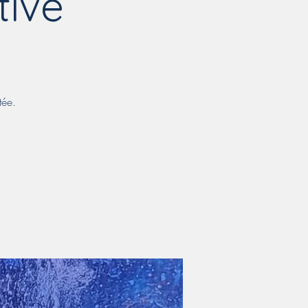
tive
tée.