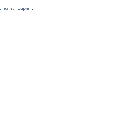
ies (sur papier).
.