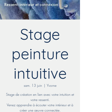
Stage
peinture
intuitive
sam. 13 juin
  |  
Yvorne
Stage de création en lien avec votre intuition et
votre ressenti.
Venez apprendre à écouter votre intérieur et à
créer une œuvre connectée.