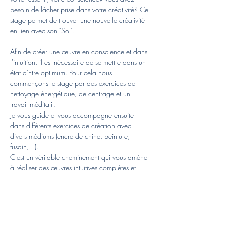
besoin de lâcher prise dans votre créativité? Ce 
stage permet de trouver une nouvelle créativité 
en lien avec son "Soi".
Afin de créer une œuvre en conscience et dans 
l'intuition, il est nécessaire de se mettre dans un 
état d'Etre optimum. Pour cela nous 
commençons le stage par des exercices de 
nettoyage énergétique, de centrage et un 
travail méditatif.
Je vous guide et vous accompagne ensuite 
dans différents exercices de création avec 
divers médiums (encre de chine, peinture, 
fusain,...).
C'est un véritable cheminement qui vous amène 
à réaliser des œuvres intuitives complètes et 
abouties (sur papier).
- lieu: dans mon atelier à la rue du Collège 9, 
à Yvorne
- horaire: 9h à 12h et 13h à 16h