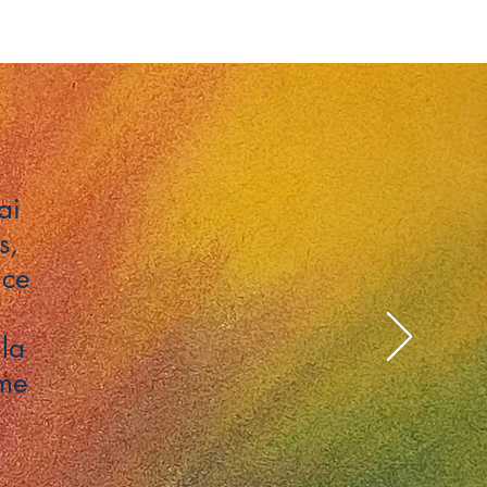
ai
s,
 ce
la
 me