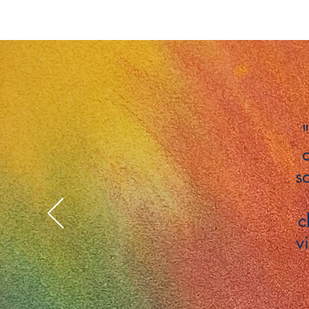
"
s
c
v