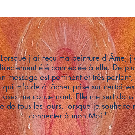
Lorsque j'ai reçu ma peinture d'Âme, j'
directement été connectée à elle. De plu
on message est pertinent et très parlant,
qui m'aide à lâcher prise sur certaines
hoses me concernant. Elle me sert dans 
ie de tous les jours, lorsque je souhaite
connecter à mon Moi."