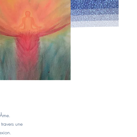
d'Âme.
 travers une
exion.