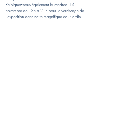
Rejoignez-nous également le vendredi 14 
novembre de 18h à 21h pour le vernissage de 
l'exposition dans notre magnifique cour-jardin.
Des cocktails et des amuse-gueules seront servis.
En lire plus >
Partager cet
événement
Christiane Tabord Deillon
ctabord@bluewin.ch