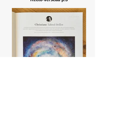
Artistcloseup #18