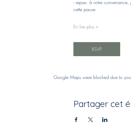
- repas: à votre convenance, p
cette pause.
En lire plus >
RSVP
Google Maps were blocked due to your A
Partager cet 