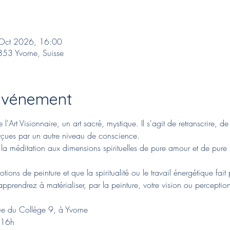
Oct 2026, 16:00
853 Yvorne, Suisse
'événement
'Art Visionnaire, un art sacré, mystique. Il s'agit de retranscrire, de
rçues par un autre niveau de conscience.
la méditation aux dimensions spirituelles de pure amour et de pure l
ions de peinture et que la spiritualité ou le travail énergétique fait
pprendrez à matérialiser, par la peinture, votre vision ou perception
rue du Collège 9, à Yvorne
 16h