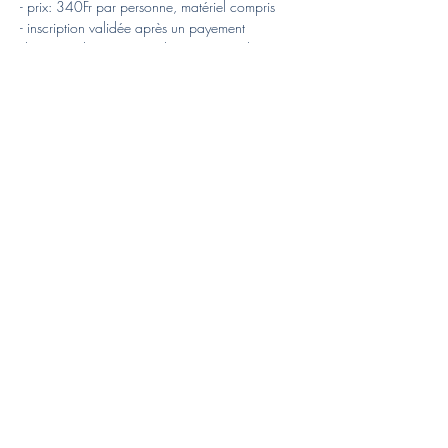
- prix: 340Fr par personne, matériel compris
- inscription validée après un payement 
d'avance de 200Fr. Remboursé intégralement 
en cas d'annulation de ma part. Si annulation 
de votre part au plus tard 1 semaine avant le 
stage, ce paiement est remboursé. Après ce 
délais, non remboursé.
En lire plus >
RSVP
Partager cet
événement