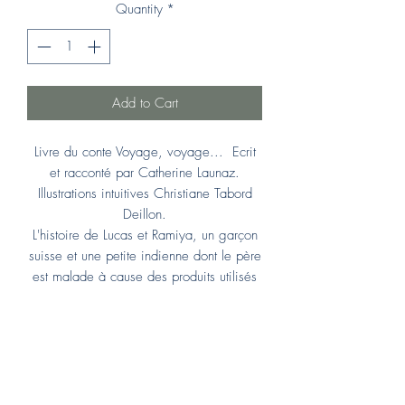
Quantity
*
Add to Cart
Livre du conte Voyage, voyage... Ecrit
et racconté par Catherine Launaz.
Illustrations intuitives Christiane Tabord
Deillon.
L'histoire de Lucas et Ramiya, un garçon
suisse et une petite indienne dont le père
est malade à cause des produits utilisés
dans son champs. Afin d'aider sa
nouvelle amis, Lucas commence une
quête à la recherche de son propre
pouvoir d'action. Sur son parcourt il
fait des rencontres extraordinaires qui
vont le soutenir.