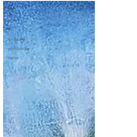
Tous
les
posts
art
spiritualité
géobiologie
nature