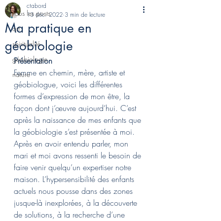
ctabord
Tous les posts
13 déc. 2022
3 min de lecture
Ma pratique en
art
géobiologie
spiritualité
géobiologie
Présentation
Femme en chemin, mère, artiste et 
nature
géobiologue, voici les différentes 
formes d’expression de mon être, la 
façon dont j’œuvre aujourd’hui. C’est 
après la naissance de mes enfants que 
la géobiologie s’est présentée à moi. 
Après en avoir entendu parler, mon 
mari et moi avons ressenti le besoin de 
faire venir quelqu’un expertiser notre 
maison. L’hypersensibilité des enfants 
actuels nous pousse dans des zones 
jusque-là inexplorées, à la découverte 
de solutions, à la recherche d’une 