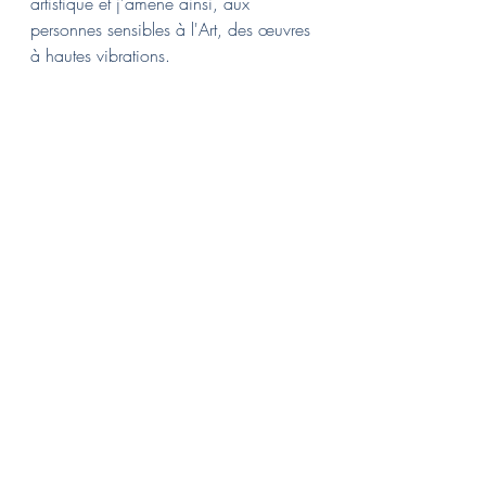
artistique et j'amène ainsi, aux 
personnes sensibles à l'Art, des œuvres 
à hautes vibrations.
Géobiologie
énergétique
expertise géobiologique
géobiologie